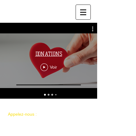
DONATIONS
Voir
​​Appelez-nous :
+1-604-700-8727