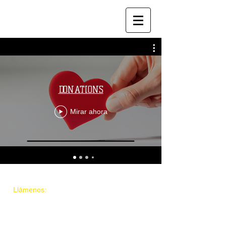
DONATIONS
Mirar ahora
​​Llámenos:
+1-604-700-8727